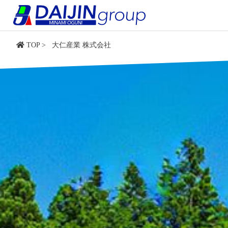
内
容
を
ス
TOP
>
大仁産業 株式会社
キ
ッ
プ