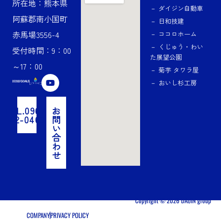
所在地：熊本県
－ ダイジン自動車
阿蘇郡南小国町
－ 日和技建
赤馬場3556-4
－ ココロホーム
－ くじゅう・わい
受付時間：9：00
た展望公園
～17：00
－ 菊芋 タワラ屋
Y
－ おいし杉工房
o
u
t
TEL.0967-
お
u
42-0463
問
b
い
e
合
わ
せ
Copyright © 2026 DAIJIN group
COMPANY
PRIVACY POLICY