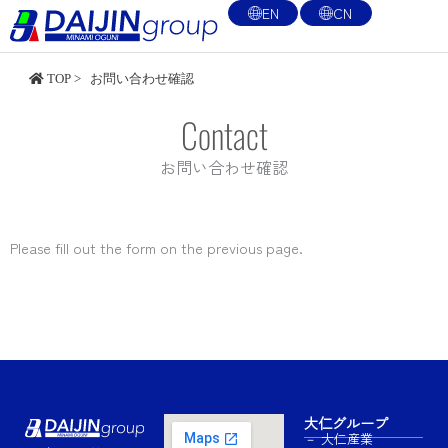
内
EN
CN
容
を
TOP
>
お問い合わせ確認
ス
キ
Contact
ッ
プ
お問い合わせ確認
Please fill out the form on the previous page.
大仁グループ
－ 大仁産業