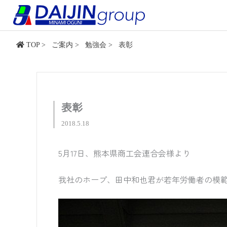
内
容
を
ス
TOP
>
ご案内
>
勉強会
>
表彰
キ
ッ
プ
表彰
2018.5.18
5月17日、熊本県商工会連合会様より
我社のホープ、田中和也君が若年労働者の模