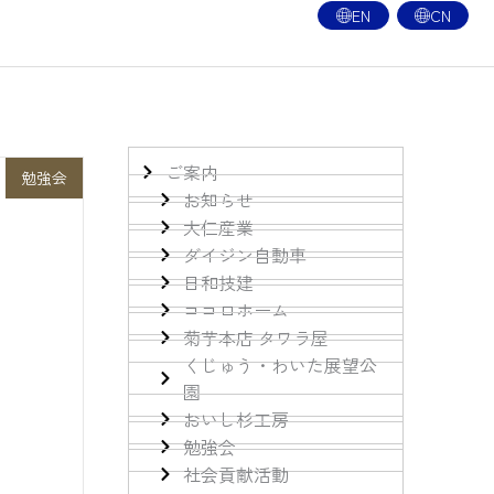
EN
CN
ご案内
勉強会
お知らせ
大仁産業
ダイジン自動車
日和技建
ココロホーム
菊芋本店 タワラ屋
くじゅう・わいた展望公
園
おいし杉工房
勉強会
社会貢献活動