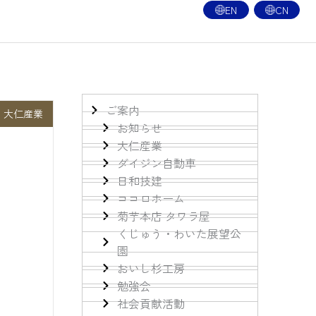
EN
CN
ご案内
大仁産業
お知らせ
大仁産業
ダイジン自動車
日和技建
ココロホーム
菊芋本店 タワラ屋
くじゅう・わいた展望公
園
おいし杉工房
勉強会
社会貢献活動