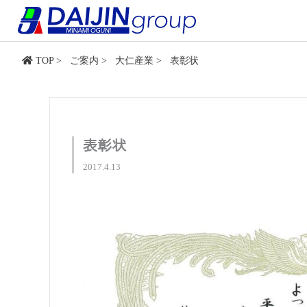
内
容
を
ス
TOP
>
ご案内
>
大仁産業
>
表彰状
キ
ッ
プ
表彰状
2017.4.13