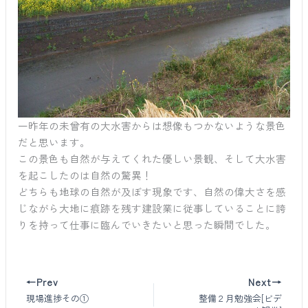
一昨年の未曾有の大水害からは想像もつかないような景色
だと思います。
この景色も自然が与えてくれた優しい景観、そして大水害
を起こしたのは自然の驚異！
どちらも地球の自然が及ぼす現象です、自然の偉大さを感
じながら大地に痕跡を残す建設業に従事していることに誇
りを持って仕事に臨んでいきたいと思った瞬間でした。
←Prev
Next→
現場進捗その①
整備２月勉強会[ビデ