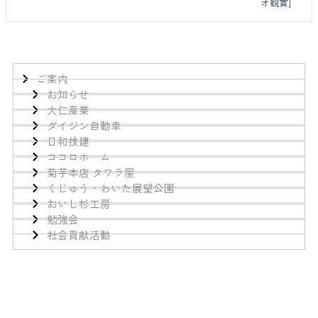
オ観賞]
ご案内
お知らせ
大仁産業
ダイジン自動車
日和技建
ココロホーム
菊芋本店 タワラ屋
くじゅう・わいた展望公園
おいし杉工房
勉強会
社会貢献活動