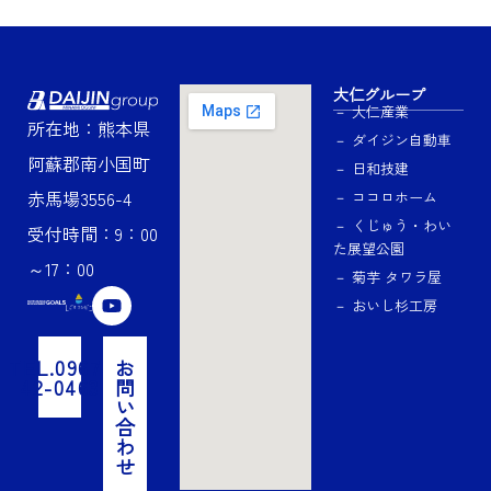
大仁グループ
－ 大仁産業
所在地：熊本県
－ ダイジン自動車
阿蘇郡南小国町
－ 日和技建
赤馬場3556-4
－ ココロホーム
－ くじゅう・わい
受付時間：9：00
た展望公園
～17：00
－ 菊芋 タワラ屋
Y
－ おいし杉工房
o
u
t
TEL.0967-
お
u
42-0463
問
b
い
e
合
わ
せ