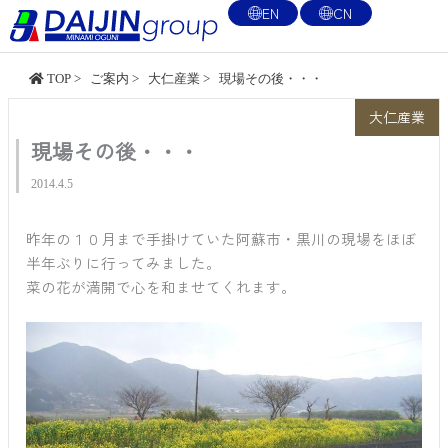
内
EN
CN
容
を
TOP
>
ご案内
>
大仁産業
>
現場その後・・・
ス
キ
大仁産業
ッ
現場その後・・・
プ
2014.4.5
昨年の１０月まで手掛けていた阿蘇市・黒川の現場をほぼ
半年ぶりに行ってみました。
菜の花が満開で心を和ませてくれます。