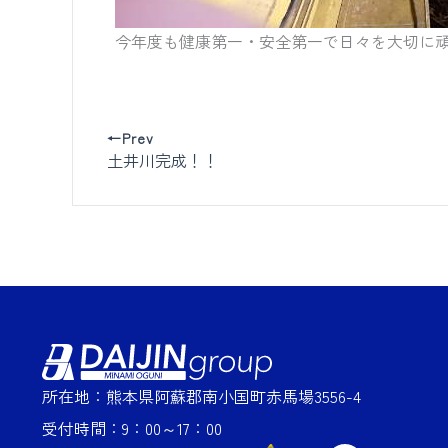
今年度も健康第一・安全第一で日々を大切に頑張
←Prev
土井川完成！！
所在地：熊本県阿蘇郡南小国町赤馬場3556-4
受付時間：9：00～17：00