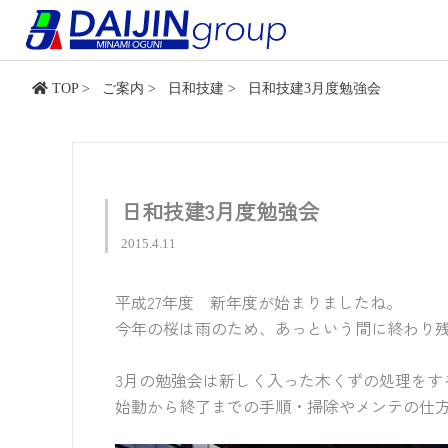
内
容
を
ス
TOP
>
ご案内
>
日和技建
>
日和技建3月度勉強会
キ
ッ
プ
日和技建3月度勉強会
2015.4.11
平成27年度 新年度が始まりましたね。
今年の桜は雨のため、あっという間に終わり
3月の勉強会は新しく入った木くずの処理をす
始動から終了までの手順・掃除やメンテの仕