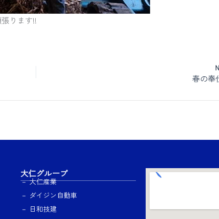
ります!!
春の奉
大仁グループ
－ 大仁産業
－ ダイジン自動車
－ 日和技建