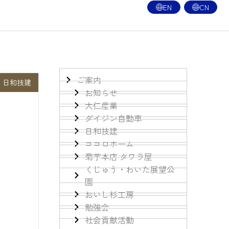
EN
CN
ご案内
日和技建
お知らせ
大仁産業
ダイジン自動車
日和技建
ココロホーム
菊芋本店 タワラ屋
くじゅう・わいた展望公
園
おいし杉工房
勉強会
社会貢献活動