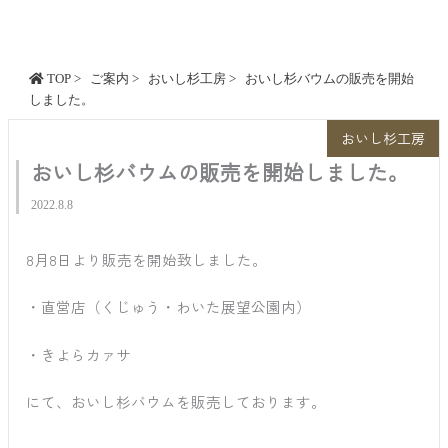
内
容
を
TOP
>
ご案内
>
おいし杉工房
>
おいし杉バウムの販売を開始
ス
しました。
キ
ッ
おいし杉工房
プ
おいし杉バウムの販売を開始しました。
2022.8.8
8月8日より販売を開始致しました。
・直営店（くじゅう・わいた展望公園内）
・きよらカァサ
にて、おいし杉バウムを販売しております。