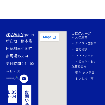
大仁グループ
－ 大仁産業
所在地：熊本県
－ ダイジン自動車
阿蘇郡南小国町
－ 日和技建
赤馬場3556-4
－ ココロホーム
－ くじゅう・わい
受付時間：9：00
た展望公園
～17：00
－ 菊芋 タワラ屋
Y
－ おいし杉工房
o
u
t
TEL.0967-
お
u
42-0463
問
b
い
e
合