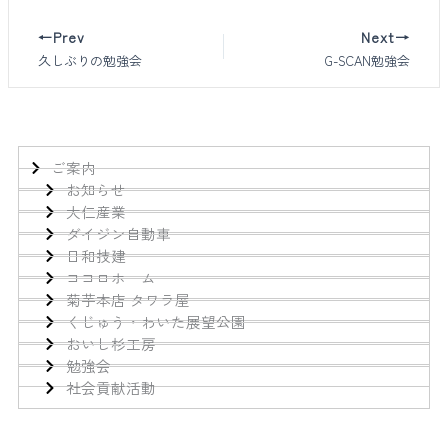
←Prev
Next→
久しぶりの勉強会
G-SCAN勉強会
ご案内
お知らせ
大仁産業
ダイジン自動車
日和技建
ココロホーム
菊芋本店 タワラ屋
くじゅう・わいた展望公園
おいし杉工房
勉強会
社会貢献活動