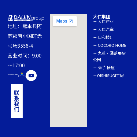
大仁集团
－ 大仁产业
地址：熊本县阿
－ 大仁汽车
苏郡南小国町赤
－ 日和技研
马场3556-4
－ COCORO HOME
－ 九重・涌盖展望
营业时间：9:00
公园
～17:00
－ 菊芋 俵屋
Y
－OISHISUGI工房
o
u
t
联
u
系
b
我
e
们