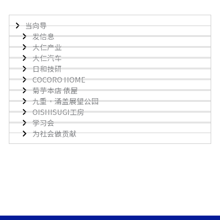
当向导
发信息
大仁产业
大仁汽车
日和技研
COCORO HOME
菊芋本店 俵屋
九重・涌盖展望公园
OISHISUGI工房
学习会
为社会做贡献