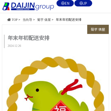
内
EN
JP
容
を
>
>
>
年末年初配送安排
TOP
当向导
菊芋 俵屋
ス
キ
菊芋 俵屋
ッ
年末年初配送安排
プ
2024.12.26